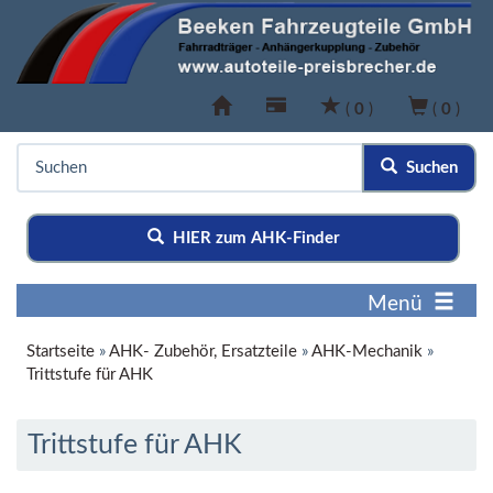
(
0
)
(
0
)
Suchen
HIER zum AHK-Finder
Menü
Startseite
»
AHK- Zubehör, Ersatzteile
»
AHK-Mechanik
»
Trittstufe für AHK
Trittstufe für AHK