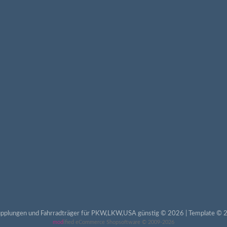
pplungen und Fahrradträger für PKW,LKW,USA günstig © 2026 | Template © 2
mod
ified eCommerce Shopsoftware © 2009-2026