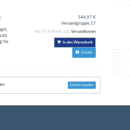
,
546,97
€
Versandgruppe:
17
gel,
inkl. 19 % MwSt. zzgl.
Versandkosten
satz
g für
In den Warenkorb
Details
nen
Einverstanden