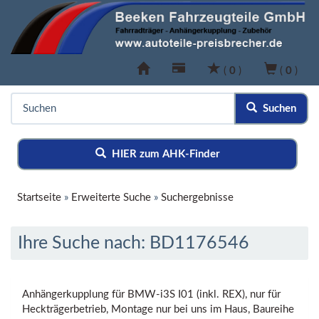
(
0
)
(
0
)
Suchen
HIER zum AHK-Finder
Startseite
»
Erweiterte Suche
»
Suchergebnisse
Ihre Suche nach: BD1176546
Anhängerkupplung für BMW-i3S I01 (inkl. REX), nur für
Heckträgerbetrieb, Montage nur bei uns im Haus, Baureihe