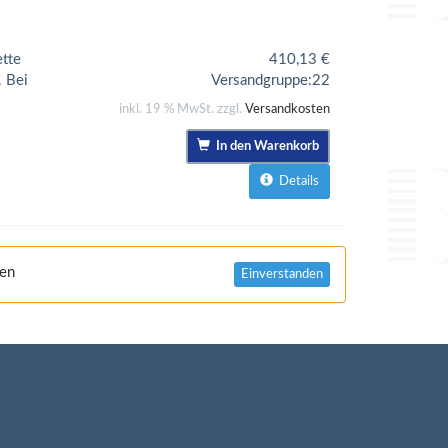
ette
410,13
€
. Bei
Versandgruppe:
22
inkl. 19 % MwSt. zzgl.
Versandkosten
In den Warenkorb
Details
nen
Einverstanden