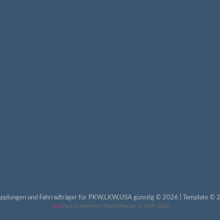
pplungen und Fahrradträger für PKW,LKW,USA günstig © 2026 | Template © 2
mod
ified eCommerce Shopsoftware © 2009-2026