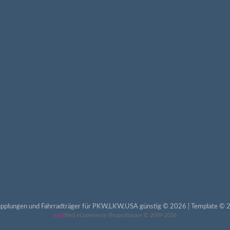
pplungen und Fahrradträger für PKW,LKW,USA günstig © 2026 | Template © 2
mod
ified eCommerce Shopsoftware © 2009-2026