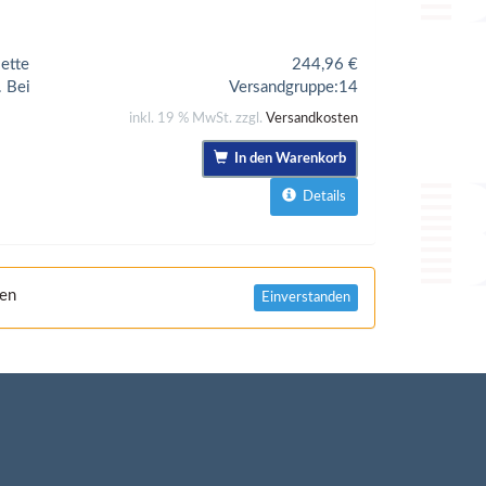
ette
244,96
€
. Bei
Versandgruppe:
14
inkl. 19 % MwSt. zzgl.
Versandkosten
In den Warenkorb
Details
nen
Einverstanden