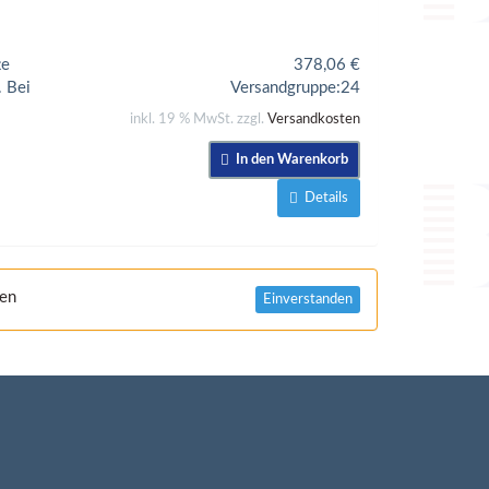
te
378,06
€
. Bei
Versandgruppe:
24
inkl. 19 % MwSt. zzgl.
Versandkosten
In den Warenkorb
Details
nen
Einverstanden