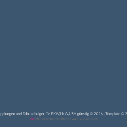
pplungen und Fahrradträger für PKW,LKW,USA günstig © 2026 | Template © 2
mod
ified eCommerce Shopsoftware © 2009-2026