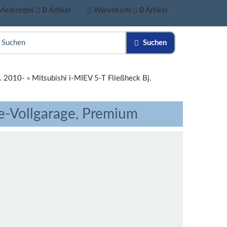
Merkzettel
0
Artikel
Warenkorb
0
Artikel
Suchen
j. 2010-
»
Mitsubishi i-MIEV 5-T Fließheck Bj.
le-Vollgarage, Premium