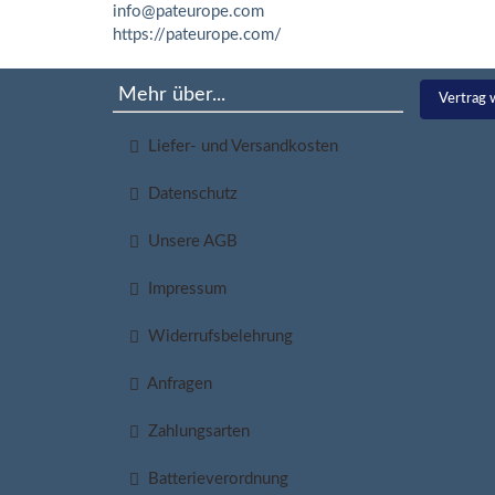
info@pateurope.com
https://pateurope.com/
Mehr über...
Vertrag 
Liefer- und Versandkosten
Datenschutz
Unsere AGB
Impressum
Widerrufsbelehrung
Anfragen
Zahlungsarten
Batterieverordnung