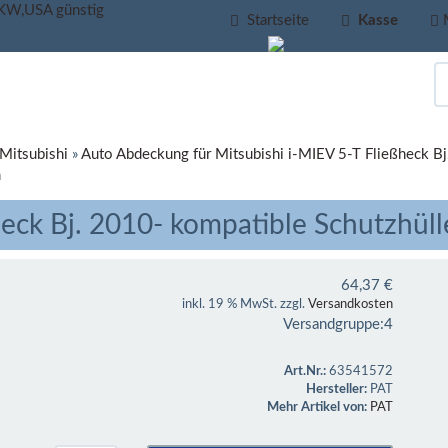
Startseite
Kasse
 Mitsubishi
»
Auto Abdeckung für Mitsubishi i-MIEV 5-T Fließheck B
m
heck Bj. 2010- kompatible Schutzhül
64,37
€
inkl. 19 % MwSt. zzgl.
Versandkosten
Versandgruppe:
4
Art.Nr.:
63541572
Hersteller:
PAT
Mehr Artikel von:
PAT