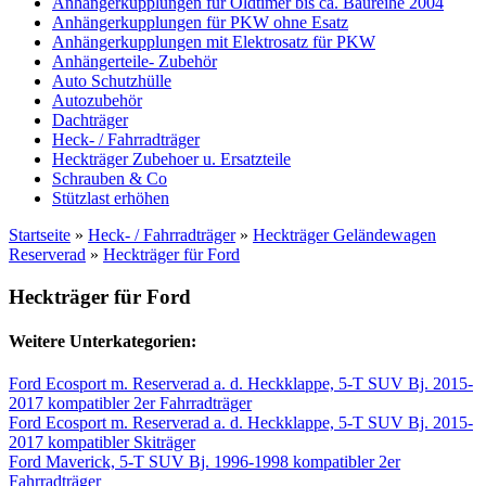
Anhängerkupplungen für Oldtimer bis ca. Baureihe 2004
Anhängerkupplungen für PKW ohne Esatz
Anhängerkupplungen mit Elektrosatz für PKW
Anhängerteile- Zubehör
Auto Schutzhülle
Autozubehör
Dachträger
Heck- / Fahrradträger
Heckträger Zubehoer u. Ersatzteile
Schrauben & Co
Stützlast erhöhen
Startseite
»
Heck- / Fahrradträger
»
Heckträger Geländewagen
Reserverad
»
Heckträger für Ford
Heckträger für Ford
Weitere Unterkategorien:
Ford Ecosport m. Reserverad a. d. Heckklappe, 5-T SUV Bj. 2015-
2017 kompatibler 2er Fahrradträger
Ford Ecosport m. Reserverad a. d. Heckklappe, 5-T SUV Bj. 2015-
2017 kompatibler Skiträger
Ford Maverick, 5-T SUV Bj. 1996-1998 kompatibler 2er
Fahrradträger