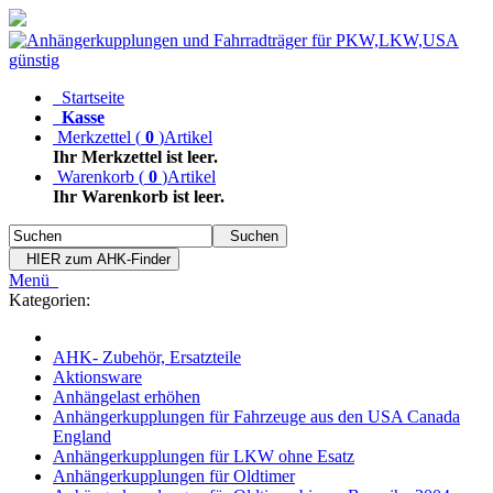
Startseite
Kasse
Merkzettel
(
0
)
Artikel
Ihr Merkzettel ist leer.
Warenkorb
(
0
)
Artikel
Ihr Warenkorb ist leer.
Suchen
HIER zum AHK-Finder
Menü
Kategorien:
AHK- Zubehör, Ersatzteile
Aktionsware
Anhängelast erhöhen
Anhängerkupplungen für Fahrzeuge aus den USA Canada
England
Anhängerkupplungen für LKW ohne Esatz
Anhängerkupplungen für Oldtimer