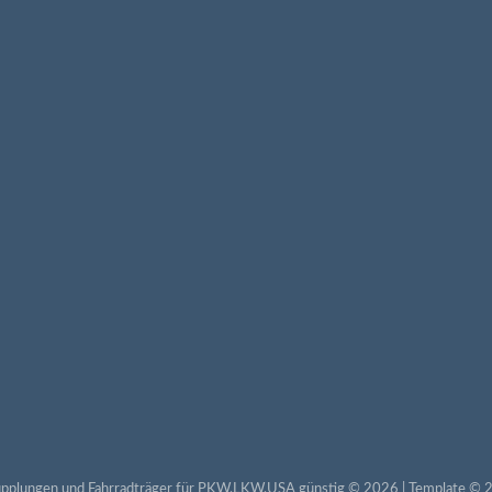
pplungen und Fahrradträger für PKW,LKW,USA günstig © 2026 | Template © 2