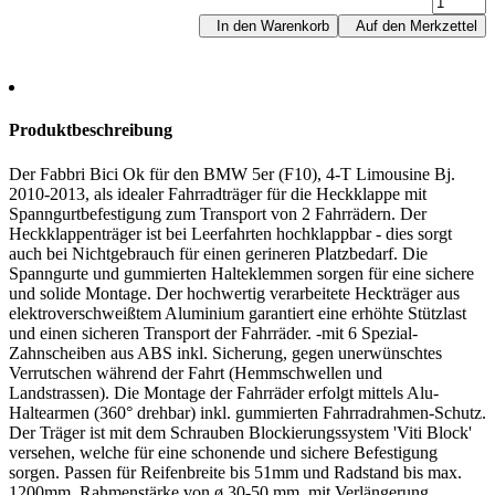
In den Warenkorb
Auf den Merkzettel
Produktbeschreibung
Der Fabbri Bici Ok für den BMW 5er (F10), 4-T Limousine Bj.
2010-2013, als idealer Fahrradträger für die Heckklappe mit
Spanngurtbefestigung zum Transport von 2 Fahrrädern. Der
Heckklappenträger ist bei Leerfahrten hochklappbar - dies sorgt
auch bei Nichtgebrauch für einen gerineren Platzbedarf. Die
Spanngurte und gummierten Halteklemmen sorgen für eine sichere
und solide Montage. Der hochwertig verarbeitete Heckträger aus
elektroverschweißtem Aluminium garantiert eine erhöhte Stützlast
und einen sicheren Transport der Fahrräder. -mit 6 Spezial-
Zahnscheiben aus ABS inkl. Sicherung, gegen unerwünschtes
Verrutschen während der Fahrt (Hemmschwellen und
Landstrassen). Die Montage der Fahrräder erfolgt mittels Alu-
Haltearmen (360° drehbar) inkl. gummierten Fahrradrahmen-Schutz.
Der Träger ist mit dem Schrauben Blockierungssystem 'Viti Block'
versehen, welche für eine schonende und sichere Befestigung
sorgen. Passen für Reifenbreite bis 51mm und Radstand bis max.
1200mm. Rahmenstärke von ø 30-50 mm, mit Verlängerung