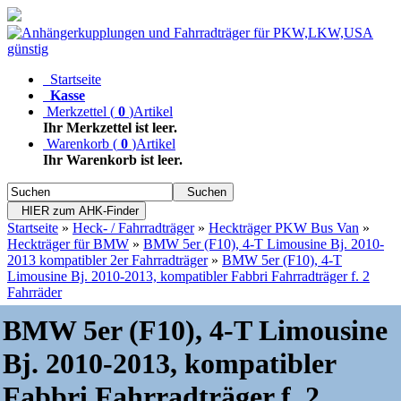
Startseite
Kasse
Merkzettel
(
0
)
Artikel
Ihr Merkzettel ist leer.
Warenkorb
(
0
)
Artikel
Ihr Warenkorb ist leer.
Suchen
HIER zum AHK-Finder
Startseite
»
Heck- / Fahrradträger
»
Heckträger PKW Bus Van
»
Heckträger für BMW
»
BMW 5er (F10), 4-T Limousine Bj. 2010-
2013 kompatibler 2er Fahrradträger
»
BMW 5er (F10), 4-T
Limousine Bj. 2010-2013, kompatibler Fabbri Fahrradträger f. 2
Fahrräder
BMW 5er (F10), 4-T Limousine
Bj. 2010-2013, kompatibler
Fabbri Fahrradträger f. 2