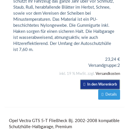
schützt Ihr Fahrzeug das ganze Jahr über vor Schmutz,
Staub, Ruß, herabfallende Blätter im Herbst, Schnee,
sowie vor dem Vereisen der Scheiben bei
Minustemperaturen. Das Material ist ein PU-
beschichtetes Nylongewebe. Die Gummigurte inkl.
Haken sorgen für einen sicheren Halt. Die Halbgarage
ist wasserabweisend, atmungsaktiv, wie auch
Hitzereflektierend. Der Umfang der Autoschutzhülle
ist 7,60 m.
23,24
€
Versandgruppe:
2
inkl. 19 % MwSt. zzgl.
Versandkosten
In den Warenkorb
Details
Opel Vectra GTS 5-T Fließheck Bj. 2002-2008 kompatible
Schutzhülle-Halbgarage, Premium