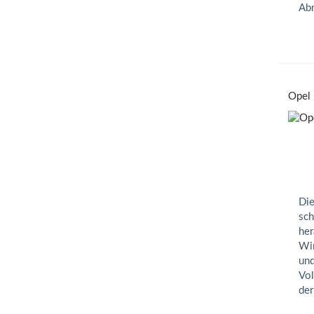
Abm
Opel 
Die
sch
her
Win
und
Vol
der