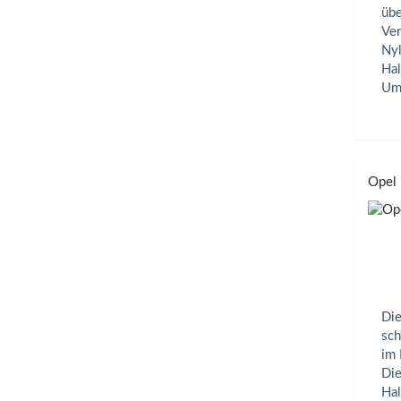
übe
Ver
Nyl
Hal
Umf
Opel 
Die
sch
im 
Die
Hal