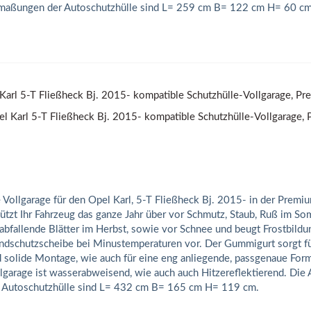
aßungen der Autoschutzhülle sind L= 259 cm B= 122 cm H= 60 cm
Karl 5-T Fließheck Bj. 2015- kompatible Schutzhülle-Vollgarage, P
 Vollgarage für den Opel Karl, 5-T Fließheck Bj. 2015- in der Prem
ützt Ihr Fahrzeug das ganze Jahr über vor Schmutz, Staub, Ruß im So
abfallende Blätter im Herbst, sowie vor Schnee und beugt Frostbildu
dschutzscheibe bei Minustemperaturen vor. Der Gummigurt sorgt fü
 solide Montage, wie auch für eine eng anliegende, passgenaue Form
lgarage ist wasserabweisend, wie auch auch Hitzereflektierend. Di
 Autoschutzhülle sind L= 432 cm B= 165 cm H= 119 cm.