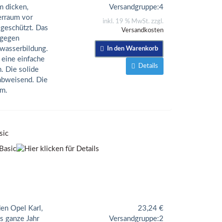
m dicken,
Versandgruppe:
4
erraum vor
inkl. 19 % MwSt. zzgl.
geschützt. Das
Versandkosten
 gegen
wasserbildung.
In den Warenkorb
 eine einfache
Details
. Die solide
rabweisend. Die
m.
sic
en Opel Karl,
23,24
€
s ganze Jahr
Versandgruppe:
2