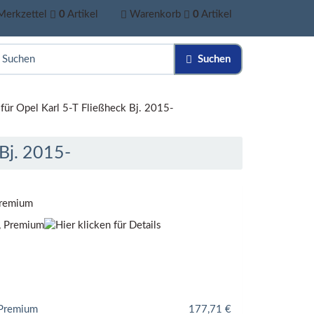
Merkzettel
0
Artikel
Warenkorb
0
Artikel
Suchen
ür Opel Karl 5-T Fließheck Bj. 2015-
Bj. 2015-
Premium
 Premium
177,71
€