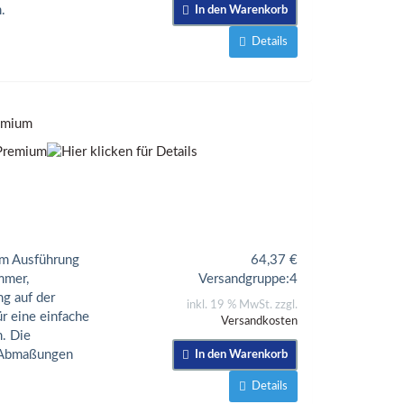
.
In den Warenkorb
Details
remium
ium Ausführung
64,37
€
mmer,
Versandgruppe:
4
ng auf der
inkl. 19 % MwSt. zzgl.
r eine einfache
Versandkosten
. Die
e Abmaßungen
In den Warenkorb
Details