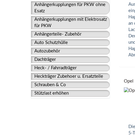
Aus
Anhängerkupplungen für PKW ohne
ein
Esatz
Hag
Anhängerkupplungen mit Elektrosatz
an 
für PKW
Lac
Anhängerteile- Zubehör
Der
und
Auto Schutzhülle
Hag
Autozubehör
Abm
Dachträger
Heck- / Fahrradträger
Heckträger Zubehoer u. Ersatzteile
Opel 
Schrauben & Co
Stützlast erhöhen
Die
5-T