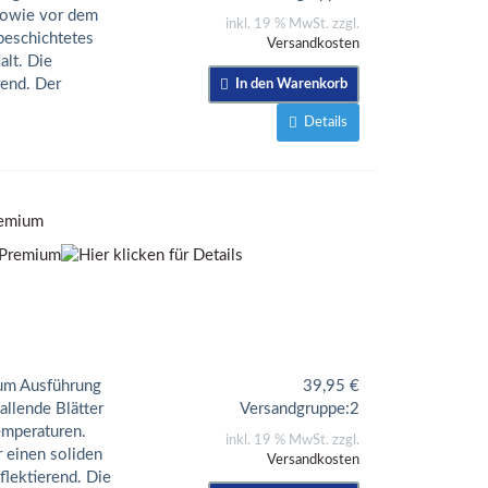
 sowie vor dem
inkl. 19 % MwSt. zzgl.
beschichtetes
Versandkosten
lt. Die
rend. Der
In den Warenkorb
Details
remium
ium Ausführung
39,95
€
allende Blätter
Versandgruppe:
2
emperaturen.
inkl. 19 % MwSt. zzgl.
 einen soliden
Versandkosten
flektierend. Die