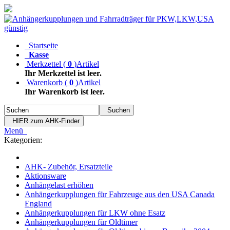
Startseite
Kasse
Merkzettel
(
0
)
Artikel
Ihr Merkzettel ist leer.
Warenkorb
(
0
)
Artikel
Ihr Warenkorb ist leer.
Suchen
HIER zum AHK-Finder
Menü
Kategorien:
AHK- Zubehör, Ersatzteile
Aktionsware
Anhängelast erhöhen
Anhängerkupplungen für Fahrzeuge aus den USA Canada
England
Anhängerkupplungen für LKW ohne Esatz
Anhängerkupplungen für Oldtimer