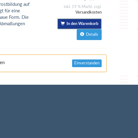
rostbildung auf
inkl. 19 % MwSt. zzgl.
t für eine
Versandkosten
naue Form. Die
e Abmaßungen
In den Warenkorb
Details
nen
Einverstanden