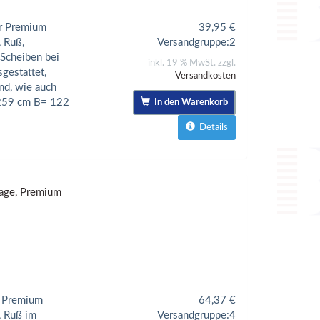
er Premium
39,95
€
, Ruß,
Versandgruppe:
2
 Scheiben bei
inkl. 19 % MwSt. zzgl.
gestattet,
Versandkosten
nd, wie auch
 259 cm B= 122
In den Warenkorb
Details
rage, Premium
r Premium
64,37
€
, Ruß im
Versandgruppe:
4