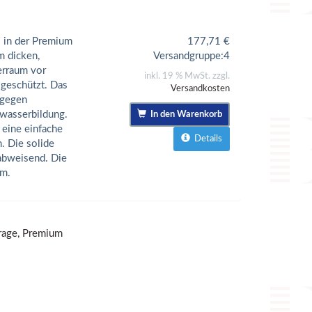
7 in der Premium
177,71
€
m dicken,
Versandgruppe:
4
erraum vor
inkl. 19 % MwSt. zzgl.
geschützt. Das
Versandkosten
 gegen
wasserbildung.
In den Warenkorb
 eine einfache
Details
. Die solide
rabweisend. Die
m.
rage, Premium