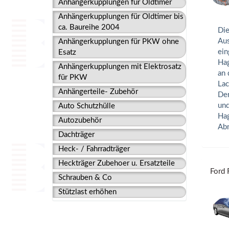
Anhängerkupplungen für Oldtimer
Anhängerkupplungen für Oldtimer bis
ca. Baureihe 2004
Die
Aus
Anhängerkupplungen für PKW ohne
ein
Esatz
Hag
Anhängerkupplungen mit Elektrosatz
an 
für PKW
Lac
Anhängerteile- Zubehör
Der
und
Auto Schutzhülle
Hag
Autozubehör
Abm
Dachträger
Heck- / Fahrradträger
Heckträger Zubehoer u. Ersatzteile
Ford 
Schrauben & Co
Stützlast erhöhen