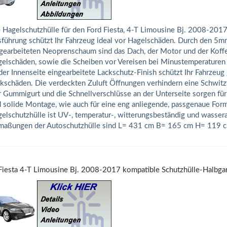
 Hagelschutzhülle für den Ford Fiesta, 4-T Limousine Bj. 2008-201
führung schützt Ihr Fahrzeug ideal vor Hagelschäden. Durch den 5m
gearbeiteten Neoprenschaum sind das Dach, der Motor und der Koff
elschäden, sowie die Scheiben vor Vereisen bei Minustemperaturen 
der Innenseite eingearbeitete Lackschutz-Finish schützt Ihr Fahrzeug
kschäden. Die verdeckten Zuluft Öffnungen verhindern eine Schwitz
 Gummigurt und die Schnellverschlüsse an der Unterseite sorgen für
 solide Montage, wie auch für eine eng anliegende, passgenaue Form
elschutzhülle ist UV-, temperatur-, witterungsbeständig und wasse
aßungen der Autoschutzhülle sind L= 431 cm B= 165 cm H= 119 c
Fiesta 4-T Limousine Bj. 2008-2017 kompatible Schutzhülle-Halbga