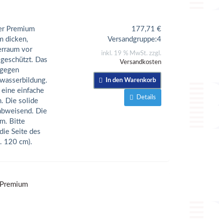
der Premium
177,71
€
m dicken,
Versandgruppe:
4
erraum vor
inkl. 19 % MwSt. zzgl.
geschützt. Das
Versandkosten
 gegen
wasserbildung.
In den Warenkorb
 eine einfache
Details
. Die solide
rabweisend. Die
. Bitte
die Seite des
. 120 cm).
, Premium