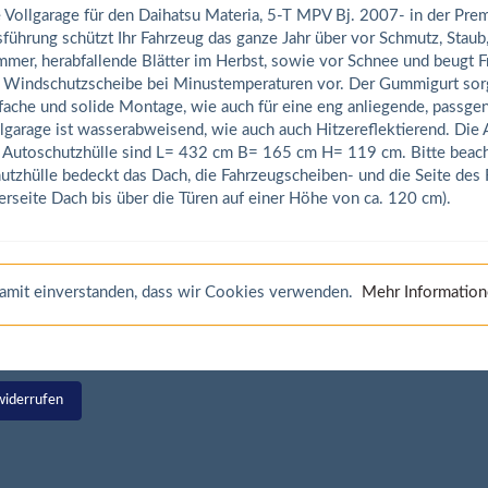
 Vollgarage für den Daihatsu Materia, 5-T MPV Bj. 2007- in der Pre
führung schützt Ihr Fahrzeug das ganze Jahr über vor Schmutz, Staub
mer, herabfallende Blätter im Herbst, sowie vor Schnee und beugt F
 Windschutzscheibe bei Minustemperaturen vor. Der Gummigurt sorg
fache und solide Montage, wie auch für eine eng anliegende, passge
lgarage ist wasserabweisend, wie auch auch Hitzereflektierend. Di
 Autoschutzhülle sind L= 432 cm B= 165 cm H= 119 cm. Bitte beach
utzhülle bedeckt das Dach, die Fahrzeugscheiben- und die Seite des 
rseite Dach bis über die Türen auf einer Höhe von ca. 120 cm).
 damit einverstanden, dass wir Cookies verwenden.
Mehr Informatio
widerrufen