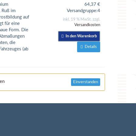
mium
64,37
€
, Ruß im
Versandgruppe:
4
rostbildung auf
inkl. 19 % MwSt. zzgl.
t für eine
Versandkosten
naue Form. Die
e Abmaßungen
In den Warenkorb
ten, die
Details
Fahrzeuges (ab
nen
Einverstanden