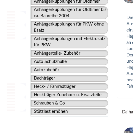
Anhängerkupplungen für Oldtimer
Anhängerkupplungen für Oldtimer bis
ca. Baureihe 2004
Die
Aus
Anhängerkupplungen für PKW ohne
ein
Esatz
Hag
Anhängerkupplungen mit Elektrosatz
an 
für PKW
Lac
Anhängerteile- Zubehör
Der
und
Auto Schutzhülle
Hag
Autozubehör
Abm
Dachträger
bea
Fah
Heck- / Fahrradträger
Heckträger Zubehoer u. Ersatzteile
Schrauben & Co
Stützlast erhöhen
Daiha