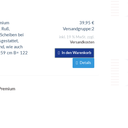
emium
39,95
€
, Ruß,
Versandgruppe:
2
 Scheiben bei
inkl. 19 % MwSt. zzgl.
gestattet,
Versandkosten
nd, wie auch
 259 cm B= 122
In den Warenkorb
Details
 Premium