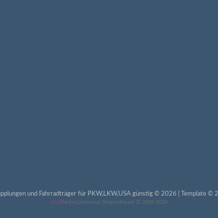
pplungen und Fahrradträger für PKW,LKW,USA günstig © 2026 | Template © 2
mod
ified eCommerce Shopsoftware © 2009-2026