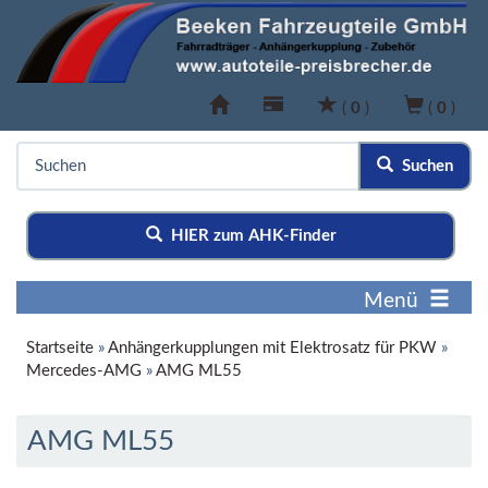
(
0
)
(
0
)
Suchen
HIER zum AHK-Finder
Menü
Startseite
»
Anhängerkupplungen mit Elektrosatz für PKW
»
Mercedes-AMG
»
AMG ML55
AMG ML55