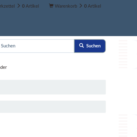
kzettel
0
Artikel
Warenkorb
0
Artikel
Suchen
der