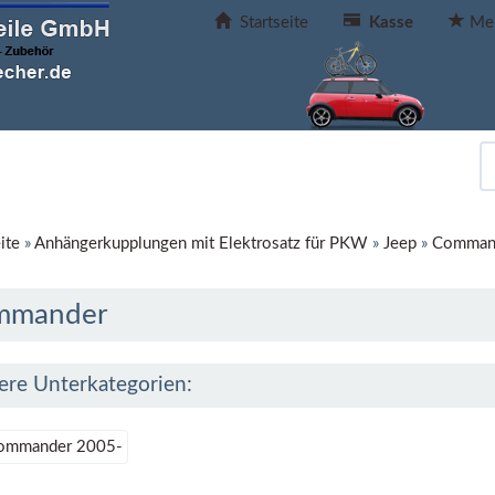
Startseite
Kasse
Mer
ite
»
Anhängerkupplungen mit Elektrosatz für PKW
»
Jeep
»
Comman
mmander
ere Unterkategorien:
ommander 2005-