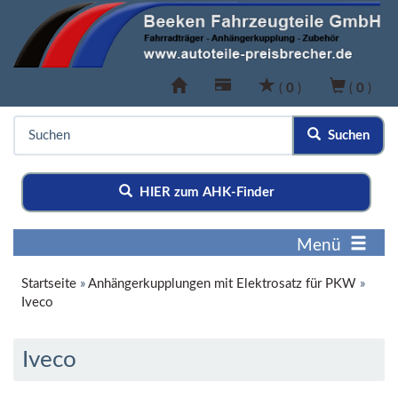
(
0
)
(
0
)
Suchen
HIER zum AHK-Finder
Menü
Startseite
»
Anhängerkupplungen mit Elektrosatz für PKW
»
Iveco
Iveco