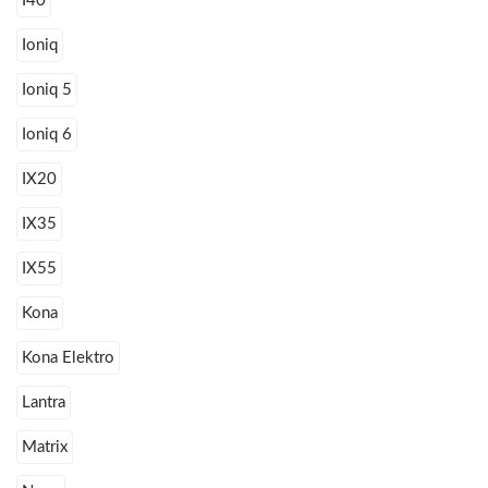
I40
Ioniq
Ioniq 5
Ioniq 6
IX20
IX35
IX55
Kona
Kona Elektro
Lantra
Matrix