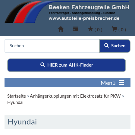
(
0
)
(
0
)
Suchen
HIER zum AHK-Finder
Menü
Startseite
»
Anhängerkupplungen mit Elektrosatz für PKW
»
Hyundai
Hyundai