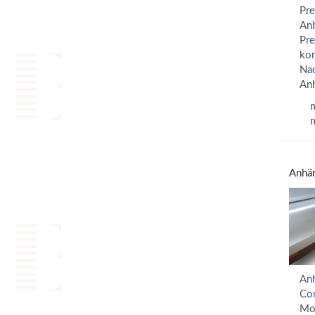
Pre
Anh
Pre
kom
Nac
Anh
m
m
Anhän
Anh
Com
Mon