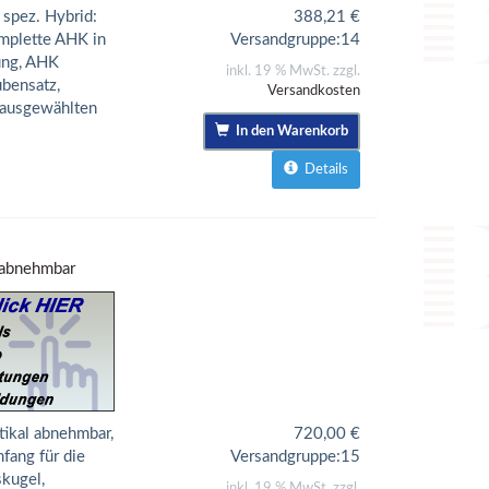
spez. Hybrid:
388,21
€
omplette AHK in
Versandgruppe:
14
ung, AHK
inkl. 19 % MwSt. zzgl.
ubensatz,
Versandkosten
 ausgewählten
In den Warenkorb
Details
-abnehmbar
ikal abnehmbar,
720,00
€
fang für die
Versandgruppe:
15
kugel,
inkl. 19 % MwSt. zzgl.