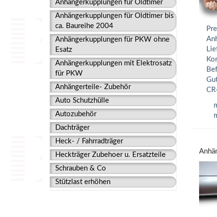
Anhängerkupplungen für Oldtimer
Anhängerkupplungen für Oldtimer bis
ca. Baureihe 2004
Pre
Anh
Anhängerkupplungen für PKW ohne
Lie
Esatz
Kor
Anhängerkupplungen mit Elektrosatz
Bef
für PKW
Gut
Anhängerteile- Zubehör
CR-
Auto Schutzhülle
m
Autozubehör
m
Dachträger
Heck- / Fahrradträger
Anhän
Heckträger Zubehoer u. Ersatzteile
Schrauben & Co
Stützlast erhöhen