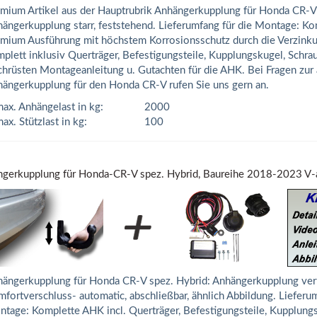
mium Artikel aus der Hauptrubrik Anhängerkupplung für Honda CR-V 
ängerkupplung starr, feststehend. Lieferumfang für die Montage: K
mium Ausführung mit höchstem Korrosionsschutz durch die Verzink
plett inklusiv Querträger, Befestigungsteile, Kupplungskugel, Schra
hrüsten Montageanleitung u. Gutachten für die AHK. Bei Fragen zur
ängerkupplung für den Honda CR-V rufen Sie uns gern an.
ax. Anhängelast in kg:
2000
ax. Stützlast in kg:
100
gerkupplung für Honda-CR-V spez. Hybrid, Baureihe 2018-2023 V
ängerkupplung für Honda CR-V spez. Hybrid: Anhängerkupplung vert
fortverschluss- automatic, abschließbar, ähnlich Abbildung. Lieferum
tage: Komplette AHK incl. Querträger, Befestigungsteile, Kupplungs