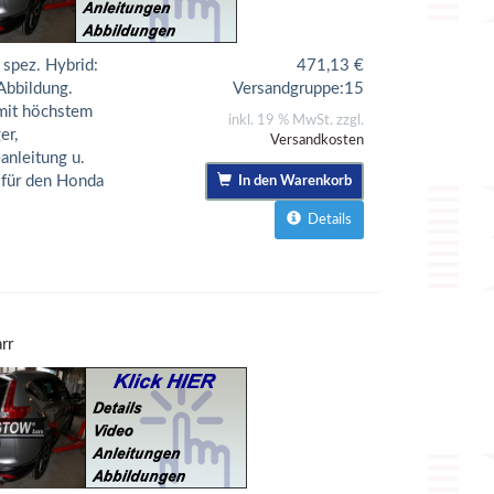
spez. Hybrid:
471,13
€
Abbildung.
Versandgruppe:
15
mit höchstem
inkl. 19 % MwSt. zzgl.
er,
Versandkosten
anleitung u.
 für den Honda
In den Warenkorb
Details
rr