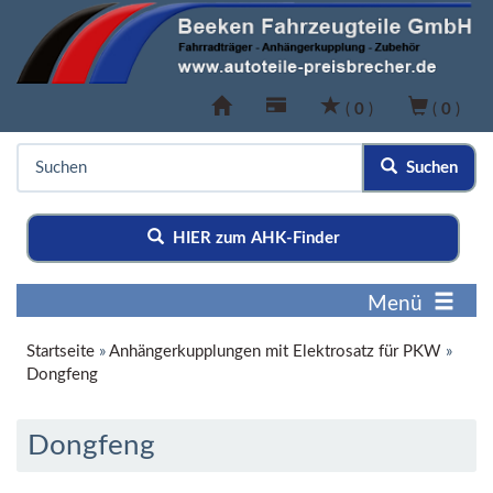
(
0
)
(
0
)
Suchen
HIER zum AHK-Finder
Menü
Startseite
»
Anhängerkupplungen mit Elektrosatz für PKW
»
Dongfeng
Dongfeng