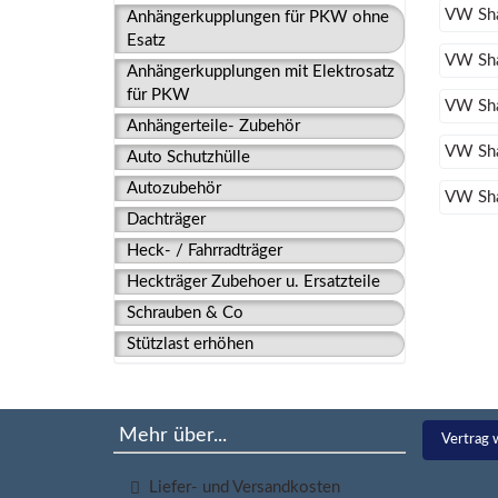
VW Sha
Anhängerkupplungen für PKW ohne
Esatz
VW Sha
Anhängerkupplungen mit Elektrosatz
für PKW
VW Sha
Anhängerteile- Zubehör
VW Sha
Auto Schutzhülle
Autozubehör
VW Sha
Dachträger
Heck- / Fahrradträger
Heckträger Zubehoer u. Ersatzteile
Schrauben & Co
Stützlast erhöhen
Mehr über...
Vertrag 
Liefer- und Versandkosten