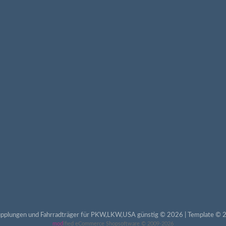
pplungen und Fahrradträger für PKW,LKW,USA günstig © 2026 | Template © 2
mod
ified eCommerce Shopsoftware © 2009-2026