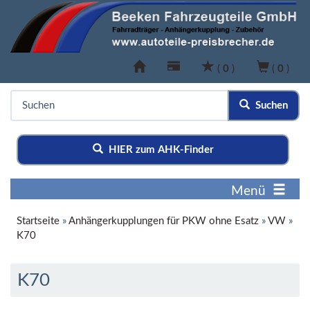
(
0
)
(
0
)
Suchen
HIER zum AHK-Finder
Menü
Startseite
»
Anhängerkupplungen für PKW ohne Esatz
»
VW
»
K70
K70