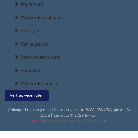
Impressum
Widerrufsbelehrung
Anfragen
Zahlungsarten
Batterieverordnung
Vorstellung
Widerrufsformular
Vertrag widerrufen
Anhängerkupplungen und Fahrradträger für PKW,LKW,USA günstig ©
2026 | Template © 2026 by Karl
mod
ified eCommerce Shopsoftware © 2009-2026