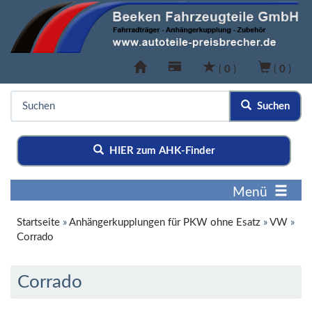
(
0
)
(
0
)
Suchen
HIER zum AHK-Finder
Menü
Startseite
»
Anhängerkupplungen für PKW ohne Esatz
»
VW
»
Corrado
Corrado