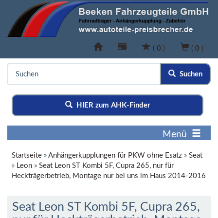
(
0
)
(
0
)
Suchen
HIER zum AHK-Finder
Menü
Startseite
»
Anhängerkupplungen für PKW ohne Esatz
»
Seat
»
Leon
»
Seat Leon ST Kombi 5F, Cupra 265, nur für
Heckträgerbetrieb, Montage nur bei uns im Haus 2014-2016
Seat Leon ST Kombi 5F, Cupra 265,