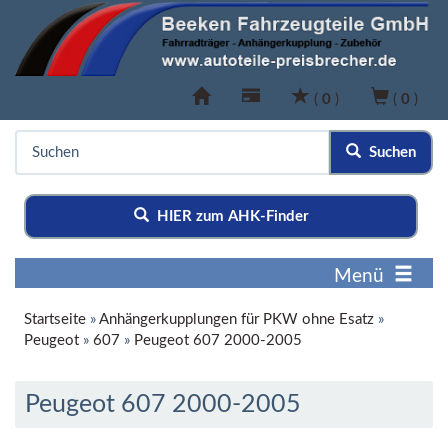
(
0
)
(
0
)
Suchen
HIER zum AHK-Finder
Menü
Startseite
»
Anhängerkupplungen für PKW ohne Esatz
»
Peugeot
»
607
»
Peugeot 607 2000-2005
Peugeot 607 2000-2005