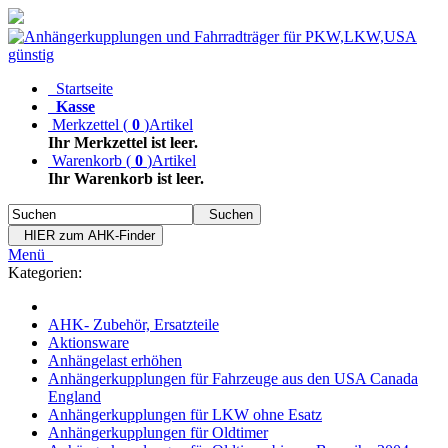
Startseite
Kasse
Merkzettel
(
0
)
Artikel
Ihr Merkzettel ist leer.
Warenkorb
(
0
)
Artikel
Ihr Warenkorb ist leer.
Suchen
HIER zum AHK-Finder
Menü
Kategorien:
AHK- Zubehör, Ersatzteile
Aktionsware
Anhängelast erhöhen
Anhängerkupplungen für Fahrzeuge aus den USA Canada
England
Anhängerkupplungen für LKW ohne Esatz
Anhängerkupplungen für Oldtimer