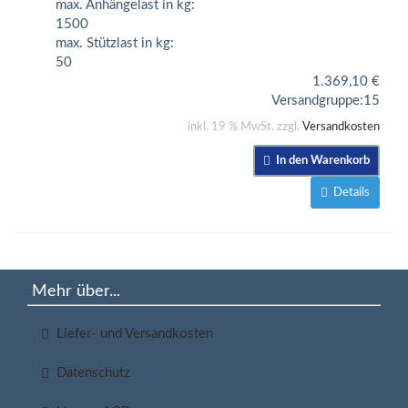
max. Anhängelast in kg:
1500
max. Stützlast in kg:
50
1.369,10
€
Versandgruppe:
15
inkl. 19 % MwSt. zzgl.
Versandkosten
In den Warenkorb
Details
Mehr über...
Liefer- und Versandkosten
Datenschutz