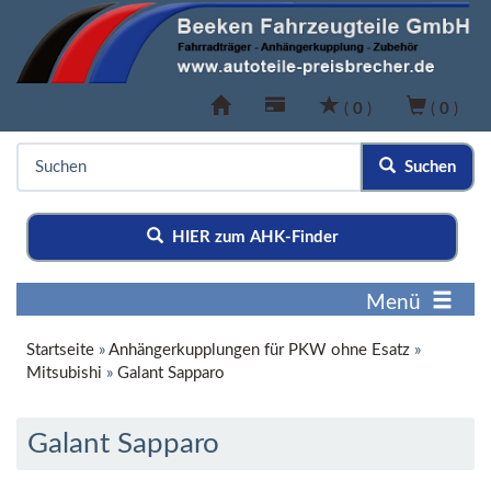
(
0
)
(
0
)
Suchen
HIER zum AHK-Finder
Menü
Startseite
»
Anhängerkupplungen für PKW ohne Esatz
»
Mitsubishi
»
Galant Sapparo
Galant Sapparo