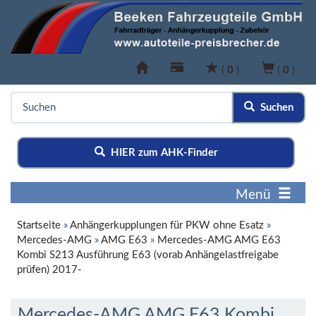
(
0
)
(
0
)
Suchen
HIER zum AHK-Finder
Menü
Startseite
»
Anhängerkupplungen für PKW ohne Esatz
»
Mercedes-AMG
»
AMG E63
»
Mercedes-AMG AMG E63
Kombi S213 Ausführung E63 (vorab Anhängelastfreigabe
prüfen) 2017-
Mercedes-AMG AMG E63 Kombi