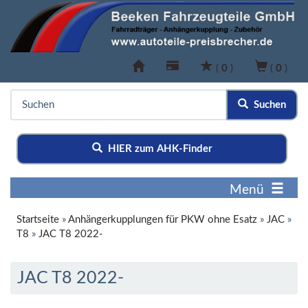
(
0
)
(
0
)
Suchen
HIER zum AHK-Finder
Menü
Startseite
»
Anhängerkupplungen für PKW ohne Esatz
»
JAC
»
T8
»
JAC T8 2022-
JAC T8 2022-