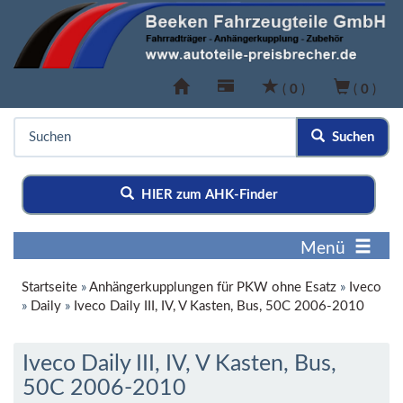
(
0
)
(
0
)
Suchen
HIER zum AHK-Finder
Menü
Startseite
»
Anhängerkupplungen für PKW ohne Esatz
»
Iveco
»
Daily
»
Iveco Daily III, IV, V Kasten, Bus, 50C 2006-2010
Iveco Daily III, IV, V Kasten, Bus,
50C 2006-2010