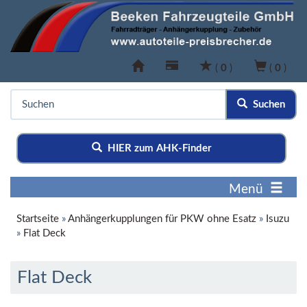
(
0
)
(
0
)
Suchen
HIER zum AHK-Finder
Menü
Startseite
»
Anhängerkupplungen für PKW ohne Esatz
»
Isuzu
»
Flat Deck
Flat Deck