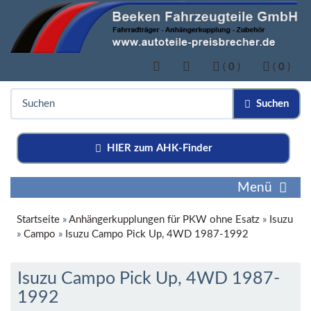
(
0
)
(
0
)
Suchen
HIER zum AHK-Finder
Menü
Startseite
»
Anhängerkupplungen für PKW ohne Esatz
»
Isuzu
»
Campo
»
Isuzu Campo Pick Up, 4WD 1987-1992
Isuzu Campo Pick Up, 4WD 1987-
1992