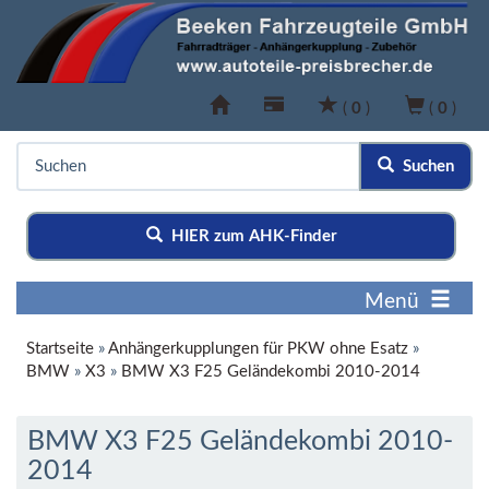
(
0
)
(
0
)
Suchen
HIER zum AHK-Finder
Menü
Startseite
»
Anhängerkupplungen für PKW ohne Esatz
»
BMW
»
X3
»
BMW X3 F25 Geländekombi 2010-2014
BMW X3 F25 Geländekombi 2010-
2014