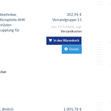
abnehmbar,
302,96
€
: Komplette AHK
Versandgruppe:
15
hrüsten
inkl. 19 % MwSt. zzgl.
kupplung für
Versandkosten
In den Warenkorb
Details
kbar
 ähnlich
1.005,78
€