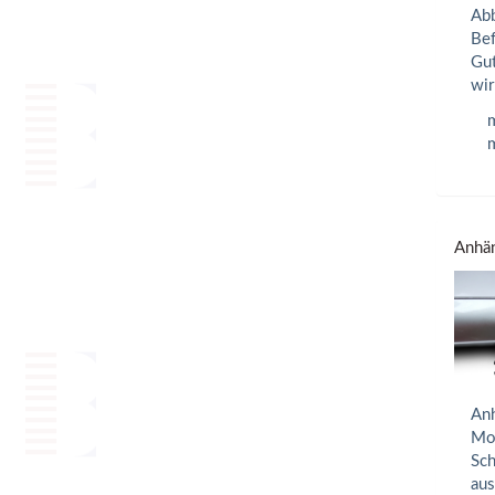
Abb
Bef
Gut
wir
m
m
Anhän
Anh
Mon
Sch
aus