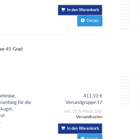
In den Warenkorb
Details
ar 45 Grad
ehmbar,
411,10
€
erumfang für die
Versandgruppe:
17
kugel,
inkl. 19 % MwSt. zzgl.
zur
Versandkosten
.
In den Warenkorb