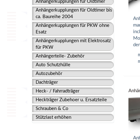
Anhängerkupplungen für Oldtimer
Anhängerkupplungen für Oldtimer bis
ca. Baureihe 2004
Anh
man
Anhängerkupplungen für PKW ohne
inc
Esatz
Mon
Anhängerkupplungen mit Elektrosatz
den
für PKW
m
Anhängerteile- Zubehör
m
Auto Schutzhülle
Autozubehör
Dachträger
Anhän
Heck- / Fahrradträger
Heckträger Zubehoer u. Ersatzteile
Schrauben & Co
Stützlast erhöhen
Anh