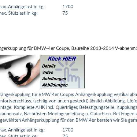
ax. Anhängelast in kg:
1700
ax. Stützlast in kg:
75
ngerkupplung für BMW-4er Coupe, Baureihe 2013-2014 V-abnehmb
ängerkupplung für BMW 4er Coupe: Anhängerkupplung vertikal abn
fortverschluss, (schräg von unten gesteckt) ähnlich Abbildung. Lief
tage: Komplette AHK incl. Querträger, Befestigungsteile, Kupplungs
raubensatz, Nachrüsten Montageanleitung u. Gutachten. Bei Fragen 
gewählten Anhängerkupplung für den BMW 4er beraten wir Sie gern
ax. Anhängelast in kg:
1700
ax. Stützlast in kg:
75