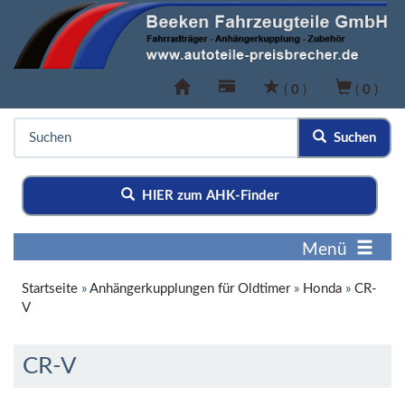
(
0
)
(
0
)
Suchen
HIER zum AHK-Finder
Menü
Startseite
»
Anhängerkupplungen für Oldtimer
»
Honda
»
CR-
V
CR-V