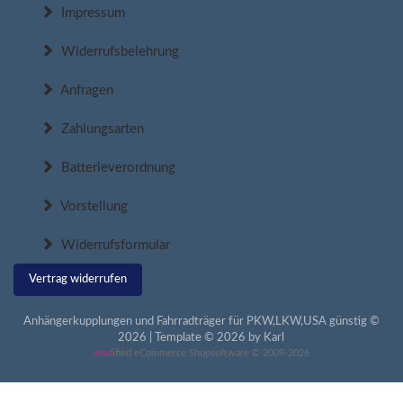
Impressum
Widerrufsbelehrung
Anfragen
Zahlungsarten
Batterieverordnung
Vorstellung
Widerrufsformular
Vertrag widerrufen
Anhängerkupplungen und Fahrradträger für PKW,LKW,USA günstig ©
2026 | Template © 2026 by Karl
mod
ified eCommerce Shopsoftware © 2009-2026