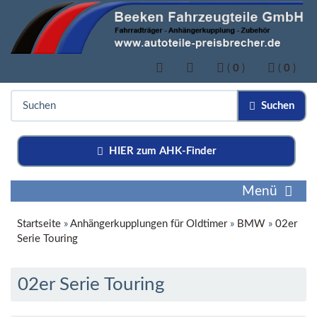
(
0
)
(
0
)
Suchen
HIER zum AHK-Finder
Menü
Startseite
»
Anhängerkupplungen für Oldtimer
»
BMW
»
02er
Serie Touring
02er Serie Touring