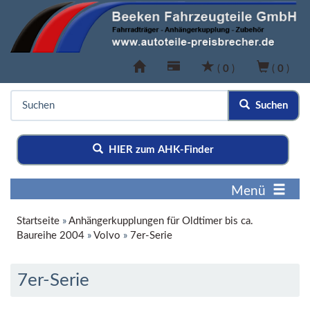
(
0
)
(
0
)
Suchen
HIER zum AHK-Finder
Menü
Startseite
»
Anhängerkupplungen für Oldtimer bis ca.
Baureihe 2004
»
Volvo
»
7er-Serie
7er-Serie