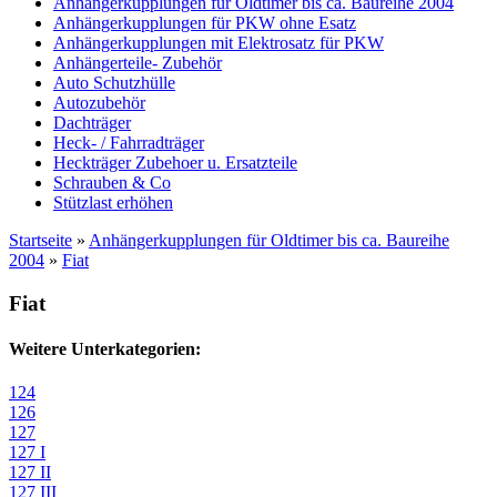
Anhängerkupplungen für Oldtimer bis ca. Baureihe 2004
Anhängerkupplungen für PKW ohne Esatz
Anhängerkupplungen mit Elektrosatz für PKW
Anhängerteile- Zubehör
Auto Schutzhülle
Autozubehör
Dachträger
Heck- / Fahrradträger
Heckträger Zubehoer u. Ersatzteile
Schrauben & Co
Stützlast erhöhen
Startseite
»
Anhängerkupplungen für Oldtimer bis ca. Baureihe
2004
»
Fiat
Fiat
Weitere Unterkategorien:
124
126
127
127 I
127 II
127 III