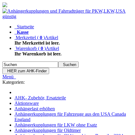
Startseite
Kasse
Merkzettel
(
0
)
Artikel
Ihr Merkzettel ist leer.
Warenkorb
(
0
)
Artikel
Ihr Warenkorb ist leer.
Suchen
HIER zum AHK-Finder
Menü
Kategorien:
AHK- Zubehör, Ersatzteile
Aktionsware
Anhängelast erhöhen
Anhängerkupplungen für Fahrzeuge aus den USA Canada
England
Anhängerkupplungen für LKW ohne Esatz
Anhängerkupplungen für Oldtimer