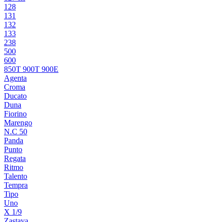
128
131
132
133
238
500
600
850T 900T 900E
Agenta
Croma
Ducato
Duna
Fiorino
Marengo
N.C 50
Panda
Punto
Regata
Ritmo
Talento
Tempra
Tipo
Uno
X 1/9
Zastava