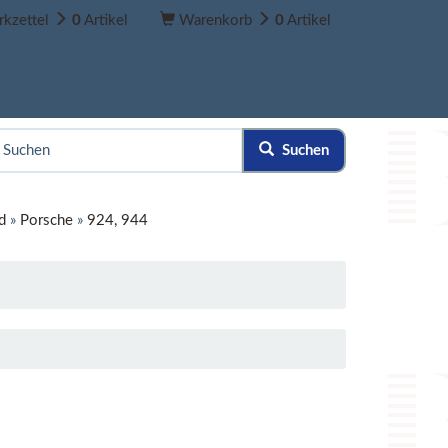
kzettel
0
Artikel
Warenkorb
0
Artikel
Suchen
d
»
Porsche
»
924, 944