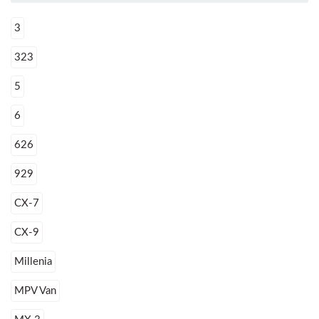
3
323
5
6
626
929
CX-7
CX-9
Millenia
MPV Van