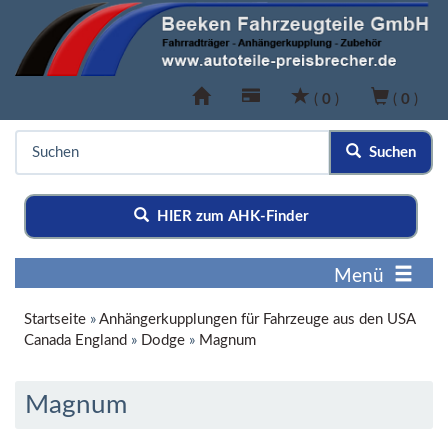
(
0
)
(
0
)
Suchen
HIER zum AHK-Finder
Menü
Startseite
»
Anhängerkupplungen für Fahrzeuge aus den USA
Canada England
»
Dodge
»
Magnum
Magnum