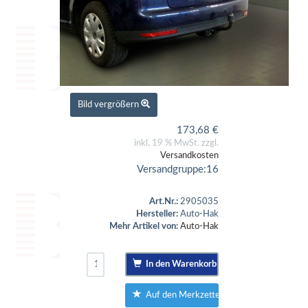
Bild vergrößern
173,68
€
inkl. 19 % MwSt. zzgl.
Versandkosten
Versandgruppe:
16
Art.Nr.:
2905035
Hersteller:
Auto-Hak
Mehr Artikel von:
Auto-Hak
In den Warenkorb
Auf den Merkzettel