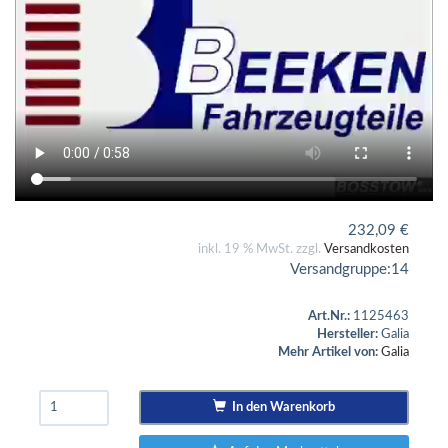
232,09
€
inkl. 19 % MwSt. zzgl.
Versandkosten
Versandgruppe:
14
Art.Nr.:
1125463
Hersteller:
Galia
Mehr Artikel von:
Galia
In den Warenkorb