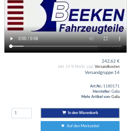
242,62
€
inkl. 19 % MwSt. zzgl.
Versandkosten
Versandgruppe:
14
Art.Nr.:
1180171
Hersteller:
Galia
Mehr Artikel von:
Galia
In den Warenkorb
Auf den Merkzettel