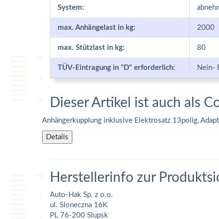
System:
abneh
max. Anhängelast in kg:
2000
max. Stützlast in kg:
80
TÜV-Eintragung in "D" erforderlich:
Nein- 
Dieser Artikel ist auch als C
Anhängerkupplung inklusive Elektrosatz 13polig, Adap
Details
Herstellerinfo zur Produktsi
Auto-Hak Sp. z o.o.
ul. Sloneczna 16K
PL 76-200 Slupsk