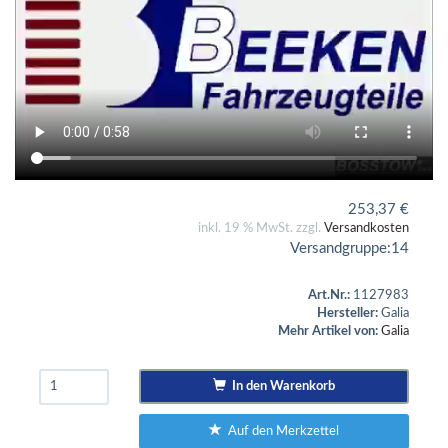
253,37
€
inkl. 19 % MwSt. zzgl.
Versandkosten
Versandgruppe:
14
Art.Nr.:
1127983
Hersteller:
Galia
Mehr Artikel von:
Galia
In den Warenkorb
Auf den Merkzettel