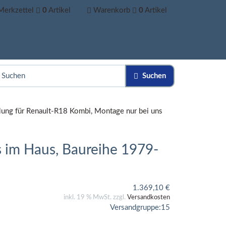
Merkzettel
0
Artikel
Warenkorb
0
Artikel
Suchen
ung für Renault-R18 Kombi, Montage nur bei uns
 im Haus, Baureihe 1979-
1.369,10
€
inkl. 19 % MwSt. zzgl.
Versandkosten
Versandgruppe:
15