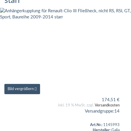
starr
Bild vergrößern
174,51
€
inkl. 19 % MwSt. zzgl.
Versandkosten
Versandgruppe:
14
Art.Nr.:
1145993
Hersteller:
Galia